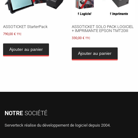
ASSOTICKET StarterPack
ASSOTICKET SOLO PACK LOGICIEL
+ IMPRIMANTE EPSON TMT20III
790,00
€
TTC
330,00
€
TTC
Ajouter au panier
Ajouter au panier
NOTRE
SOCIÉTÉ
Serverteck réalise du développement de logiciel depuis 2004.