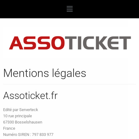
Mentions légales
Assoticket.fr
Edité par Serverteck
10 rue principale
67330 Bosselshausen
France
Numéro SIREN : 797 833 977