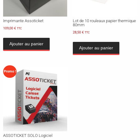
Imprimante Assoticket
Lot de 10 rouleaux papier thermique
80mm
109,00
€
TTC
28,50
€
TTC
Ajouter au panier
Ajouter au panier
Promo !
ASSOTICKET SOLO Logiciel